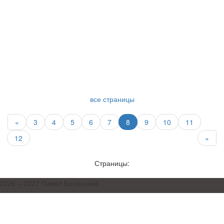
все страницы
«
3
4
5
6
7
8
9
10
11
12
»
Страницы:
2026 – 2027 Павел Белинский