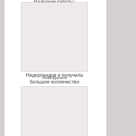
Название работы:
Tachtigjarige Oorlog. Ik zal
handhaven!
(Восьмидесятилетняя
война. Я выстою!).
Композиция выполнена на
ватмане, размер работы
(высота и длина в см.)
80х420. Работа была
размещена на ФБ
посольства Королевства
Нидерландов и получила
Левый фрагмент
большое колличество
положительных отзывов из
разных стран. Авторы
композиции:
Артамонова
Татьяна, Боцина Анфиса,
Дергачева Мария, Дергачев
Андрей, Лагута Александра,
Ломакин Григорий, Егорова
Екатерина, Демьянов Иван,