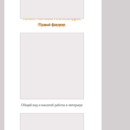
Никуленко Мария,
Костылева Юлия, Миронова
Юлия, Котова Александра,
Розин Федор.
Правый фрагмент
Общий вид и масштаб работы в интерьере