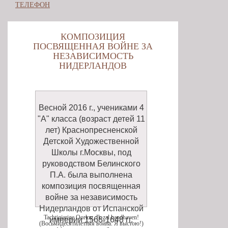
ТЕЛЕФОН
КОМПОЗИЦИЯ
ПОСВЯЩЕННАЯ ВОЙНЕ ЗА
НЕЗАВИСИМОСТЬ
НИДЕРЛАНДОВ
Весной 2016 г., учениками 4
"А" класса (возраст детей 11
лет) Краснопресненской
Детской Художественной
Школы г.Москвы, под
руководством Белинского
П.А. была выполнена
композиция посвященная
войне за независимость
Нидерландов от Испанской
Tachtigjarige Oorlog. Ik zal handhaven!
империи 1568-1648 гг.
(Восьмидесятилетняя война. Я выстою!)